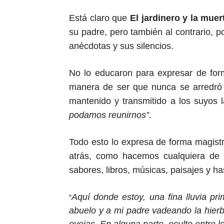
Está claro que
El jardinero y la muer
su padre, pero también al contrario, 
anécdotas y sus silencios.
No lo educaron para expresar de for
manera de ser que nunca se arredró c
mantenido
y transmiti
do
a los suyos l
podamos reunirnos”.
Todo esto lo expresa
de forma magistr
atrás, como ha
ce
mos cualquiera de 
sabores, libros, músicas, paisajes y ha
A
quí donde estoy, una fina lluvia pr
“
abuelo y a mi padre vadeand
o
la hierb