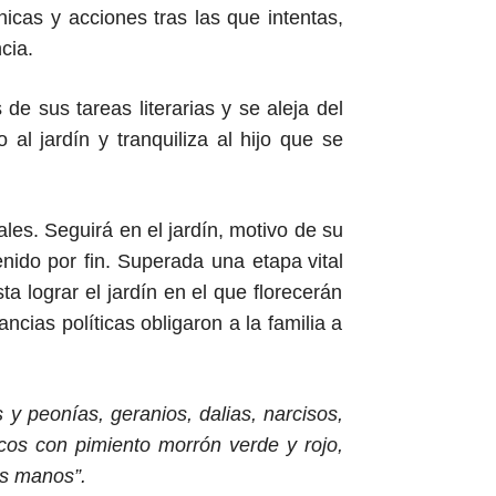
icas y acciones tras las que intentas,
cia.
de sus tareas literarias y se aleja del
vo
a
l jardín y tranquiliza al hijo que
se
les. Seguirá en el jardín, motivo de su
nido por fin.
Superada
una
etapa
vital
sta
lograr
el jardín en el que
florecerán
cias políticas obligaron a la familia a
 y peonías, geranios, dalias, narcisos,
urcos con pimiento morrón verde y rojo,
us manos”.