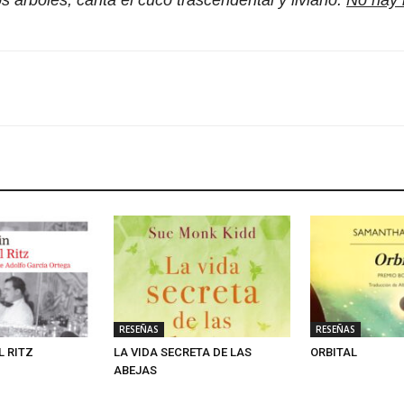
os árboles, canta el cuco trascendental y liviano.
No hay 
RESEÑAS
RESEÑAS
L RITZ
LA VIDA SECRETA DE LAS
ORBITAL
ABEJAS