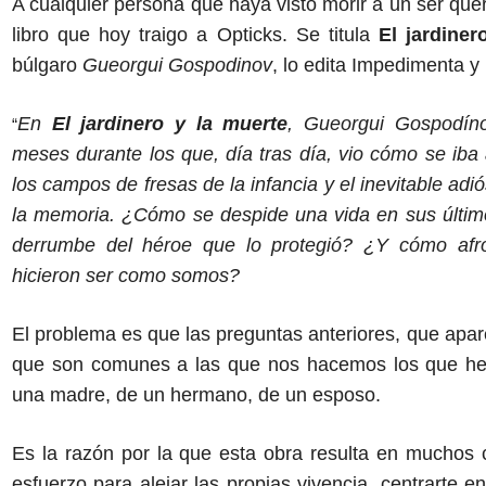
A cualquier persona que haya visto morir a un ser queri
libro que hoy traigo a Opticks. Se titula
El jardiner
búlgaro
Gueorgui Gospodinov
, lo edita Impedimenta y
En
El jardinero y la muerte
, Gueorgui Gospodíno
“
meses durante los que, día tras día, vio cómo se ib
los campos de fresas de la infancia y el inevitable adió
la memoria. ¿Cómo se despide una vida en sus últim
derrumbe del héroe que lo protegió? ¿Y cómo afr
hicieron ser como somos?
El problema es que las preguntas anteriores, que apare
que son comunes a las que nos hacemos los que hem
una madre, de un hermano, de un esposo.
Es la razón por la que esta obra resulta en muchos
esfuerzo para alejar las propias vivencia, centrarte e