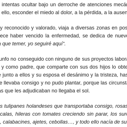
 intentas ocultar bajo un derroche de atenciones mecán
 ello
, esconder el miedo al dolor, a la pérdida, a la ausen
muy reconocido y valorado,
viaja a diversas zonas
en pos 
ece haber vencido la enfermedad,
se dedica
de nue
 que temer, yo seguiré aquí”.
riunfo no conseguido con ninguno de sus proyectos labora
 y como padre, que comparte con sus dos hijos lo obte
e
junto a ellos y
su esposa
el desánimo y la tristeza,
ha
 llevaba consigo y no pudo plantar, porque las circunstan
s que les adjudicaban no llegaba el sol.
os tulipanes holandeses que transportaba consigo, rosas
 calas, hileras con tomates creciendo sin parar, los s
, calabacines, ajetes, cebollas…, y todo ello nacía de s