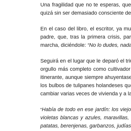
Una fragilidad que no te esperas, que
quizá sin ser demasiado consciente
de
En el caso del libro, el escritor, ya 
padre, que,
tras la primera crisis,
par
marcha
, diciéndole:
“No lo dudes, nada
Seguirá en el lugar que le deparó el t
orgullo más
completo
como cultivador
itinerante,
aunque siempre
ahuyentas
los bulbos de tulipanes holandeses que
cambiar varias veces de vivienda y
a
la
Había de todo en ese jardín: los viej
“
violetas blancas y azules, maravillas,
patatas, berenjenas, garbanzos, judías