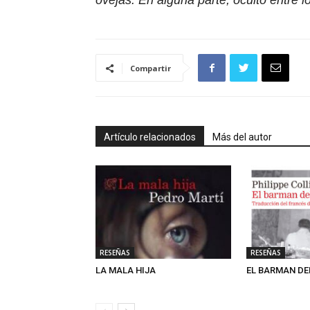
ovejas. En alguna parte, oculto entre l
Compartir
Artículo relacionados
Más del autor
RESEÑAS
RESEÑAS
LA MALA HIJA
EL BARMAN DE