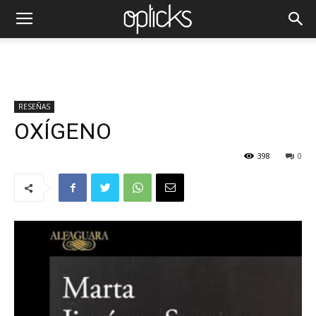
RESEÑAS
OXÍGENO
398
0