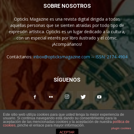
SOBRE NOSOTROS
Opticks Magazine es una revista digital dirigida a todas
aquellas personas que se sienten atraídas por todo tipo de
expresión artística. Opticks es un lugar dedicado a la cultura,
con un especial interés por libro ilustrado y el cómic.
¡Acompáñanos!
Contáctanos:
inbox@opticksmagazine.com -- ISSN: 2174-4904
SÍGUENOS
Este sitio web utiliza cookies para que usted tenga la mejor experiencia de
usuario. Si continúa navegando está dando su consentimiento para la
Aviso legal
Contacto
aceptación de las mencionadas cookies y la aceptación de nuestra
política de
cookies
, pinche el enlace para mayor información.
plugin cookies
© Opticks Magazine 2019
ACEPTAR