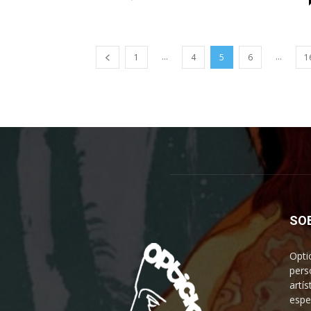
...
...
1
4
5
6
1
SO
Opti
pers
artís
espe