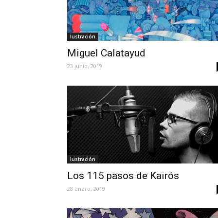
Iustración
Miguel Calatayud
23 junio, 2019
Iustración
Los 115 pasos de Kairós
28 enero, 2019