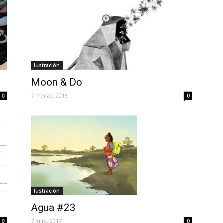
Iustración
Moon & Do
7 marzo, 2018
0
0
Iustración
Agua #23
7 julio, 2017
0
0