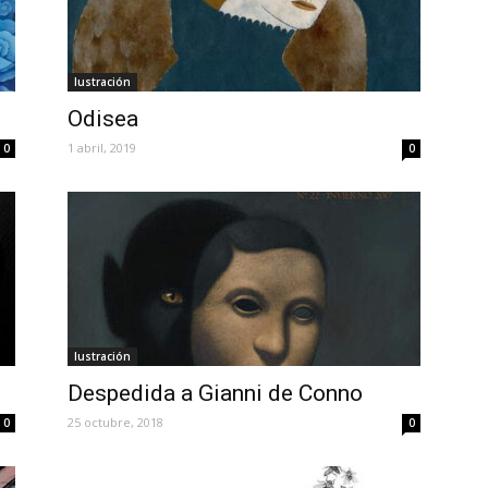
Iustración
Odisea
1 abril, 2019
0
0
Iustración
Despedida a Gianni de Conno
25 octubre, 2018
0
0