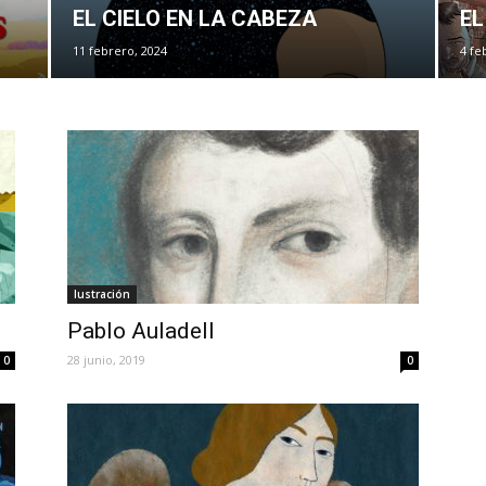
EL CIELO EN LA CABEZA
EL
11 febrero, 2024
4 fe
Iustración
Pablo Auladell
28 junio, 2019
0
0