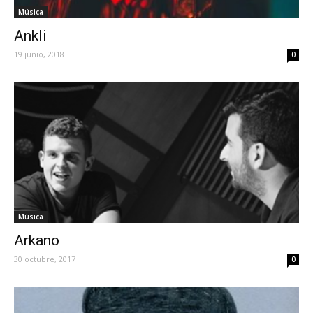
Música
Ankli
19 junio, 2018
0
Música
Arkano
30 octubre, 2017
0