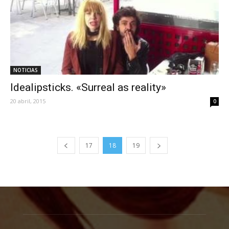
NOTICIAS
Idealipsticks. «Surreal as reality»
20 abril, 2015
0
17
18
19