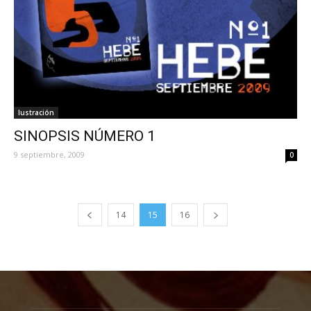
Iustración
SINOPSIS NÚMERO 1
9 septiembre, 2009
0
14
15
16