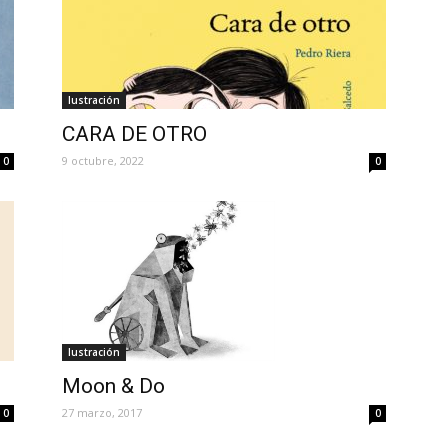
Iustración
CARA DE OTRO
9 octubre, 2022
0
0
Iustración
Moon & Do
27 marzo, 2017
0
0