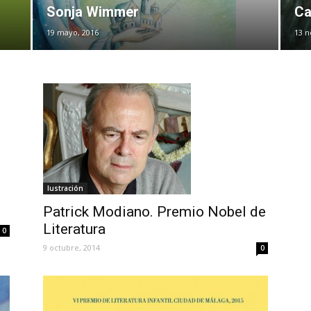
Sonja Wimmer
Ca
19 mayo, 2016
13 n
Iustración
Patrick Modiano. Premio Nobel de
Literatura
0
9 octubre, 2014
0