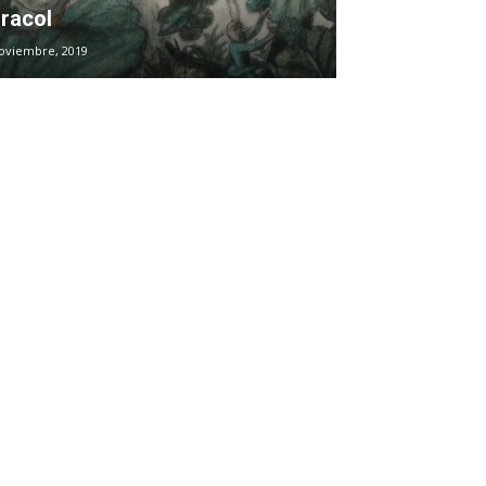
racol
oviembre, 2019