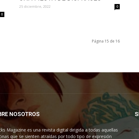
25 diciembre, 2022
0
0
Página 15 de 16
BRE NOSOTROS
S
cks Magazine es una revista digital dirigida a todas aquellas
onas que se sienten atraídas por todo tipo de expresión