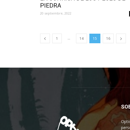
PIEDRA
20 septiembre, 2022
...
1
14
15
16
SO
Opti
pers